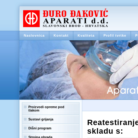
Naslovnica
Kontakt
Kvaliteta
Profil tvrtke
P
Proizvodi opreme pod
tlakom
Sustavi grijanja
Reatestiranj
Dišni program
skladu s:
Strojna obrada